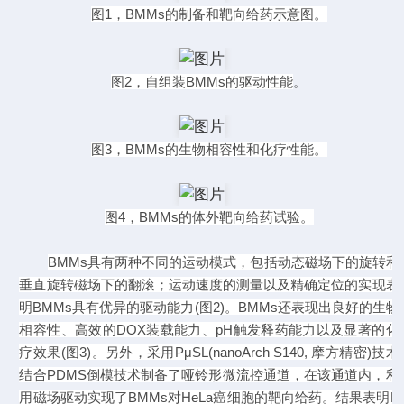
图
1
，
BMMs
的制备和靶向给药示意图。
图
2
，自组装
BMMs
的驱动性能
。
图
3
，
BMMs
的生物相容性和化疗性能。
图
4
，
BMMs
的体外靶向给药试验。
BMMs
具有两种不同的运动模式，包括动态磁场下的旋转和
垂直旋转磁场下的翻滚；运动速度的测量以及精确定位的实现表
明
BMMs
具有优异的驱动能力
(
图
2)
。
BMMs
还表现出良好的生物
相容性、高效的
DOX
装载能力、
pH
触发释药能力以及显著的化
疗效果
(
图
3)
。另外，采用
PμSL(nanoArch S140,
摩方精密
)
技术
结合
PDMS
倒模技术制备了哑铃形微流控通道，在该通道内，利
用磁场驱动实现了
BMMs
对
HeLa
癌细胞的靶向给药。结果表明
B