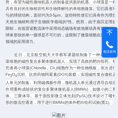
势，有望为磁性微纳机器人的制备提供新的机遇。小球藻是一种
具有良好的生物相容性和生物降解性的单细胞微藻
。它们具有均
匀的球状结构，直径约为
3-5μm
。这些特性使它们具有作为理想
天然生物材料用于生物医学领域的*性。然而，由于扇贝定理的
限制，在低雷诺数流体中采用动态磁场有效地驱动具有简单对称
球体形状的单一微球是不可行的，这限制了微藻细胞在微机器人
领域的应用潜力。
电话咨询
近日，北京航空航天大学蔡军课题组制备了一种基于小球
藻细胞的磁性复合多聚体微机器人，实现了高效的靶向给药。研
究者将小球藻
(Chlorella
，
Ch.)
细胞作为一种生物模板，依次进行
Fe
O
沉积、抗癌药物阿霉素
(DOX)
装载，实现磁性复合微机器
3
4
人单元的制备。利用磁偶极作用，微机器人单元通过诱导自组装
作用重构成链状的复合多聚体微机器人
(BMMs)
，如微小的二聚
体、三聚体等。基于面投影微立体光刻
(
PμSL
)
技术设计了哑铃
形的微流控通道，用于进行
BMMs
的体外靶向给药试验
(
图
1)
。