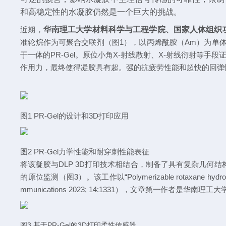
和高稳定性的水凝胶仍然是一个巨大的挑战。
近期，
华南理工大学材料科学与工程学院、
国家人体组织
准轮烷作为可聚合交联剂（图
1
）
，
以丙烯酰胺（
Am
）为单
于一体的
PR-Gel
。原位小角
X-
射线散射、
X-
射线衍射等手段
作用力，最终使得凝胶具有超。强的抗疲劳性能
和超快的回弹
图
1
PR-Gel
的设计和
3D
打印
应用
图
2
PR-Gel
力学性能和耐穿刺性能表征
将该凝胶与
DLP 3D
打印技术相结合，制备了具有复杂几何结
的原位监测
（图
3
）。
该工作
以
“Polymerizable rotaxane hydrog
mmunications 2023; 14:1331
），文章第一作者是华南理工大
图
3
基于
PR-Gel
的
3
D
打印柔性传感器