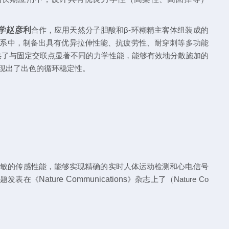
学赵彦利
合作，应用天然分子胆酸和β
-
环糊精主客体组装成的
系中，制备出具有优异拉伸性能、抗疲劳性
、
耐穿刺等多功能
供了与固定交联点显著不同的力学性能，能够有效地分散施加的
现出了出色的循环稳定性
。
灵敏的传感性能，能够实现精确的实时人体运动检测
和心电信号
题发表在
《
Nature Communications
》
杂志上了（
Nature Co