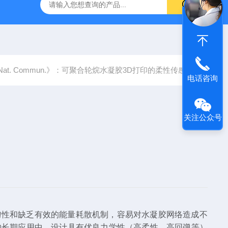
器官芯片3d打印
nanoArch P14010μm精度微纳3D打印系统
Nat. Commun.》：可聚合轮烷水凝胶3D打印的柔性传感器
电话咨询
关注公众号
匀性和缺乏有效的能量耗散机制，容易对水凝胶网络造成不
的长期
应用
中，设计具有优良
力学性
（高柔性、高回弹等）