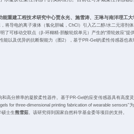
功能重建工程技术研究中心贾永光、施雪涛、王琳与南洋理工大
体，将导电的离子液体（氯化胆碱，
ChCl
）引入乙二醇
/
水二元溶剂体
证明了可移动交联点
（β
-
环糊精
-
胆酸轮烷单元
）
产生的
“
滑轮效应
"
提
性能以及
优异的抗断裂能力（图
2
）
，基于
PR-Gel
的柔性传感器也表
构和高分辨率的凝胶柔性器件。
基于
PR-Gel
的应变传感器具有高度
els for three-dimensional printing fabrication of wearable sensors"
为
学
硕士生
熊雪茹
。该研究得到国家自然科学基金委
等项目
的支持。