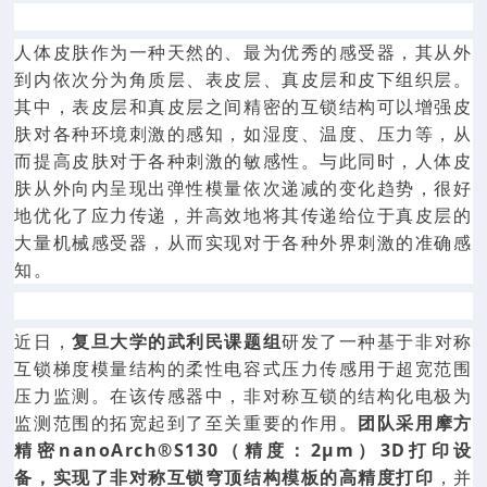
人体皮肤作为一种天然的、最为优秀的感受器，其从外
到内依次分为角质层、表皮层、真皮层和皮下组织层。
其中，表皮层和真皮层之间精密的互锁结构可以增强皮
肤对各种环境刺激的感知，如湿度、温度、压力等，从
而提高皮肤对于各种刺激的敏感性。与此同时，人体皮
肤从外向内呈现出弹性模量依次递减的变化趋势，很好
地优化了应力传递，并高效地将其传递给位于真皮层的
大量机械感受器，从而实现对于各种外界刺激的准确感
知。
近日，
复旦大学的武利民课题组
研发了一种基于非对称
互锁梯度模量结构的柔性电容式压力传感用于超宽范围
压力监测。在该传感器中，非对称互锁的结构化电极为
监测范围的拓宽起到了至关重要的作用。
团队采用摩方
精密nanoArch®S130（精度：2μm）3D打印设
备，实现了非对称互锁穹顶结构模板的高精度打印
，并