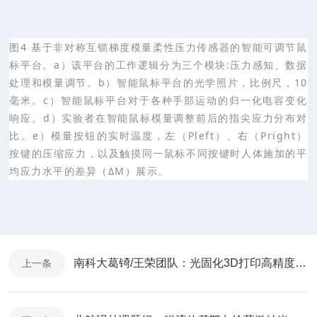
图4 基于非对称互锁梯度模量柔性压力传感器的智能可调节鼠
标平台。a）该平台的工作逻辑分为三个模块:压力感知、数据
处理和模量调节。b）智能鼠标平台的光学照片，比例尺，10
毫米。c）智能鼠标平台对于各种手部运动的归一化电容变化
响应。d）实验者在智能鼠标模量调整前后的指尖应力分布对
比。e）模量按钮的实时温度，左（Pleft）、右（Pright）
按键的压缩应力，以及触摸同一鼠标不同按键时人体施加的平
均应力水平的差异（ΔM）展示。
南科大葛锜/王荣团队：光固化3D打印高精度高强度聚合物衍生SiOC陶瓷
上一条