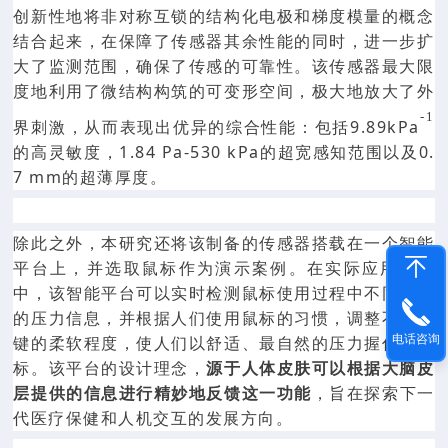
创新性地将非对称互锁的结构化电极和梯度模量的概念
结合起来，在保障了传感器其余性能的同时，进一步扩
大了监测范围，确保了传感的可靠性。该传感器最大限
度地利用了微结构构筑的可变形空间，极大地放大了外
-1
界刺激，从而表现出优异的综合性能：包括9.8
9kPa
的高灵敏度，1.84 Pa-530 kPa的超宽感知范围以及0.
7 mm的超薄厚度。
除此之外，本研究还将该制备的传感器搭载在一个智能
平台上，并选取鼠标作为演示案例。在实际应用展示
中，该智能平台可以实时检测鼠标使用过程中不同按键
的压力信息，并根据人们使用鼠标的习惯，调整不同按
键的柔软程度，使人们以舒适、最自然的压力握住该鼠
电话咨询
标。该平台的设计理念，
源于人体皮肤可以根据大脑皮
层提供的信息进行精妙地反馈这一功能
，旨在探索下一
代医疗保健和人机交互的发展方向。