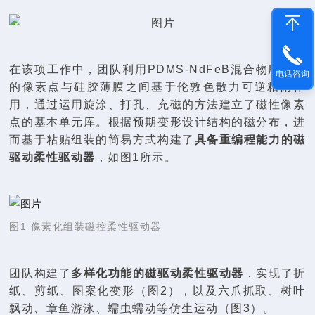
在该项工作中，团队利用PDMS-NdFeB混合物所制备
电话咨询
的像素点与硅胶薄膜之间基于伦敦色散力可逆粘附作
用，通过运用旋涂、打孔、充磁的方法建立了磁性像素
点的基本单元库。根据预期变形设计结构的磁分布，进
而基于粘贴组装的简易方式构建了
具备重编程能力的磁
驱动柔性驱动器
，如图1所示。
图1 像素化组装磁控柔性驱动器
团队构建了
多样化功能的磁驱动柔性驱动器
，实现了折
纸、剪纸、图案化变形（图2），以及六爪抓取、树叶
飘动、章鱼游泳、蠕虫蠕动等仿生运动（图3）。