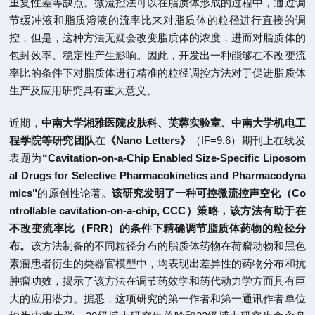
重复性差等缺点。微流控法可以在脂质体形成的过程中，通过调
节缓冲液和脂质溶液的流率比来对脂质体的粒径进行直接的调
控，但是，这种方法无疑会改变脂质体的浓度，进而对脂质体的
包封效率、稳定性产生影响。因此，开发出一种能够在不改变流
率比的条件下对脂质体进行精准的粒径调控方法对于促进脂质体
生产及应用研究具有重大意义。
近期，
中南大学湘雅医院皮肤科、芙蓉实验室、中南大学机电工
程学院等研究团队
在
《Nano Letters》
（IF=9.6）期刊上在线发
表题为
“Cavitation-on-a-Chip Enabled Size-Specific Liposom
al Drugs for Selective Pharmacokinetics and Pharmacodyna
mics"
的原创性论著。
该研究发明了一种可控微流控声空化（Co
ntrollable cavitation-on-a-chip, CCC）策略，该方法有助于在
不改变流率比（FRR）的条件下精确调节脂质体药物的粒径分
布。
该方法制备的不同粒径分布的脂质体药物在荷瘤动物和黑色
素瘤患者衍生的类器官模型中，均表现出差异性的药物分布和抗
肿瘤功效，揭示了该方法在调节药效学和药代动力学方面具有巨
大的应用潜力。据悉，这项研究的第一作者和第一通讯作者单位