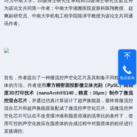
均为中南大学。20级博士研究生单晗和22级博士研究生俞念舟
为该论文共同第一作者；中南大学湘雅医院皮肤科陈翔教授、赵
爽副研究员、中南大学机电工程学院陈泽宇教授为该论文共同通
讯作者。
首先，作者提出了一种微流控声空化芯片及其制备不同粒径脂质
电话咨询
体的方法。作者使用
摩方精密面投影微立体光刻（PμSL）高精
度3D打印技术（nanoArch®S140，精度：10μm）制作了微流
控混合芯片
，并通过仿真计算设计了超声换能器，最终将微流控
混合芯片和超声换能器装配成了微流控声空化芯片。该微流控声
空化芯片可以在不改变缓冲液和脂质溶液的流率比的条件下，使
用可控的声空化效应在脂质体的合成过程中对脂质体的粒径进行
直接调控。