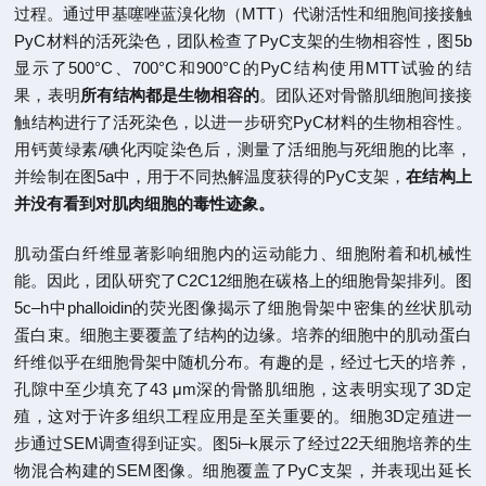
过程。通过甲基噻唑蓝溴化物（MTT）代谢活性和细胞间接接触
PyC材料的活死染色，团队检查了PyC支架的生物相容性，图5b
显示了500°C、700°C和900°C的PyC结构使用MTT试验的结
果，表明
所有结构都是生物相容的
。团队还对骨骼肌细胞间接接
触结构进行了活死染色，以进一步研究PyC材料的生物相容性。
用钙黄绿素/碘化丙啶染色后，测量了活细胞与死细胞的比率，
并绘制在图5a中，用于不同热解温度获得的PyC支架，
在结构上
并没有看到对肌肉细胞的毒性迹象。
肌动蛋白纤维显著影响细胞内的运动能力、细胞附着和机械性
能。因此，团队研究了C2C12细胞在碳格上的细胞骨架排列。图
5c–h中phalloidin的荧光图像揭示了细胞骨架中密集的丝状肌动
蛋白束。细胞主要覆盖了结构的边缘。培养的细胞中的肌动蛋白
纤维似乎在细胞骨架中随机分布。有趣的是，经过七天的培养，
孔隙中至少填充了43 μm深的骨骼肌细胞，这表明实现了3D定
殖，这对于许多组织工程应用是至关重要的。细胞3D定殖进一
步通过SEM调查得到证实。图5i–k展示了经过22天细胞培养的生
物混合构建的SEM图像。细胞覆盖了PyC支架，并表现出延长