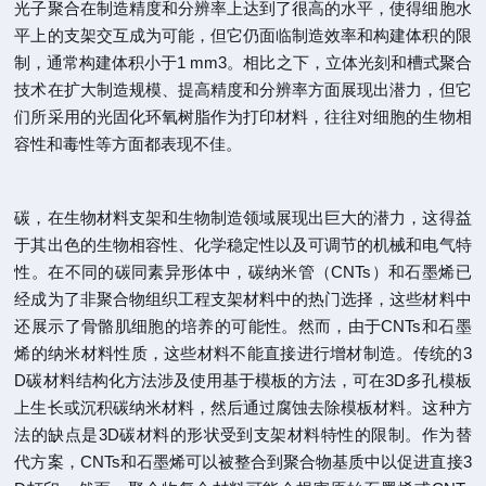
光子聚合在制造精度和分辨率上达到了很高的水平，使得细胞水
平上的支架交互成为可能，但它仍面临制造效率和构建体积的限
制，通常构建体积小于1 mm3。相比之下，立体光刻和槽式聚合
技术在扩大制造规模、提高精度和分辨率方面展现出潜力，但它
们所采用的光固化环氧树脂作为打印材料，往往对细胞的生物相
容性和毒性等方面都表现不佳。
碳，在生物材料支架和生物制造领域展现出巨大的潜力，这得益
于其出色的生物相容性、化学稳定性以及可调节的机械和电气特
性。在不同的碳同素异形体中，碳纳米管（CNTs）和石墨烯已
经成为了非聚合物组织工程支架材料中的热门选择，这些材料中
还展示了骨骼肌细胞的培养的可能性。然而，由于CNTs和石墨
烯的纳米材料性质，这些材料不能直接进行增材制造。传统的3
D碳材料结构化方法涉及使用基于模板的方法，可在3D多孔模板
上生长或沉积碳纳米材料，然后通过腐蚀去除模板材料。这种方
法的缺点是3D碳材料的形状受到支架材料特性的限制。作为替
代方案，CNTs和石墨烯可以被整合到聚合物基质中以促进直接3