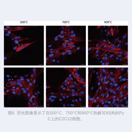
图6. 荧光图像显示了在500°C、700°C和900°C热解3D结构的Py
C上的C2C12细胞。