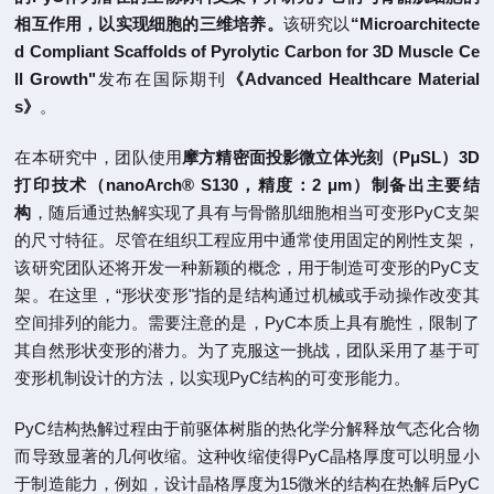
相互作用，以实现细胞的三维培养。
该研究以
“Microarchitecte
d Compliant Scaffolds of Pyrolytic Carbon for 3D Muscle Ce
ll Growth"
发布在国际期刊
《Advanced Healthcare Material
s》
。
在本研究中，团队使用
摩方精密面投影微立体光刻（PμSL）3D
打印技术（nanoArch®
S130，精度：2 μm）制备出主要结
构
，随后通过热解实现了具有与骨骼肌细胞相当可变形PyC支架
的尺寸特征。尽管在组织工程应用中通常使用固定的刚性支架，
该研究团队还将开发一种新颖的概念，用于制造可变形的PyC支
架。在这里，“形状变形"指的是结构通过机械或手动操作改变其
空间排列的能力。需要注意的是，PyC本质上具有脆性，限制了
其自然形状变形的潜力。为了克服这一挑战，团队采用了基于可
变形机制设计的方法，以实现PyC结构的可变形能力。
PyC结构热解过程由于前驱体树脂的热化学分解释放气态化合物
而导致显著的几何收缩。这种收缩使得PyC晶格厚度可以明显小
于制造能力，例如，设计晶格厚度为15微米的结构在热解后PyC