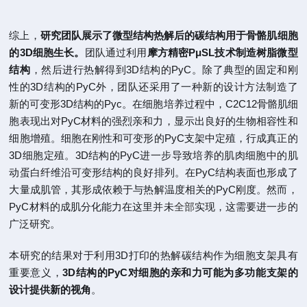
综上，
研究团队展示了微型结构热解后的碳结构用于骨骼肌细胞
的3D细胞生长。
团队通过利用
摩方精密PμSL技术制造树脂微型
结构
，然后进行热解得到3D结构的PyC。除了典型的固定和刚
性的3D结构的PyC外，团队还采用了一种新的设计方法制造了
新的可变形3D结构的Pyc。在细胞培养过程中，C2C12骨骼肌细
胞表现出对PyC材料的强烈亲和力，显示出良好的生物相容性和
细胞增殖。细胞在刚性和可变形的PyC支架中定殖，行成真正的
3D细胞定殖。3D结构的PyC进一步导致培养的肌肉细胞中的肌
动蛋白纤维沿可变形结构的良好排列。在PyC结构表面也形成了
大量成肌管，其形成依赖于与热解温度相关的PyC刚度。然而，
PyC材料的成肌分化能力在这里并未
全部
实现，这需要进一步的
广泛研究。
本研究的结果对于利用3D打印的热解碳结构作为细胞支架具有
重要意义，
3D结构的PyC对细胞的亲和力可能为多功能支架的
设计提供新的视角
。