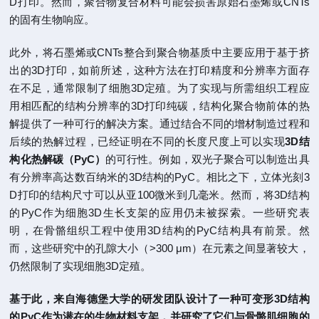
D打印。然而，聚合物复合材料可能会损害原始石墨烯或CNTs
的固有生物响应。
此外，将石墨烯或CNTs整合到聚合物基质中主要应用于基于挤
出的3D打印，如前所述，这种方法在打印精度和分辨率方面存
在不足，通常限制了细胞3D定殖。为了实现与所需组织工程应
用相匹配的结构分辨率的3D打印纯碳，结构化聚合物前体的热
解提供了一种可行的解决方案。通过结合不同的增材制造过程和
后续的热解过程，已经证明在不同的长度尺度上可以实现
3D结
构化热解碳（PyC）
的可行性。例如，双光子聚合可以制造出具
有分辨率高达数百纳米的3D结构的PyC。相比之下，立体光刻3
D打印的结构尺寸可以从亚100微米到几毫米。然而，将3D结构
的PyC作为细胞3D生长支架的应用仍未被探索。一些研究表
明，在骨骼组织工程中使用3D结构的PyC结构具有前景。然
而，这些研究中的孔隙大小（>300 μm）在元素之间显著较大，
仍然限制了实现细胞3D定殖。
基于此，来自海德堡大学的研发团队设计了一种可变形3D结构
的PyC作为潜在的生物材料支架，并研究了它们与骨骼肌细胞的