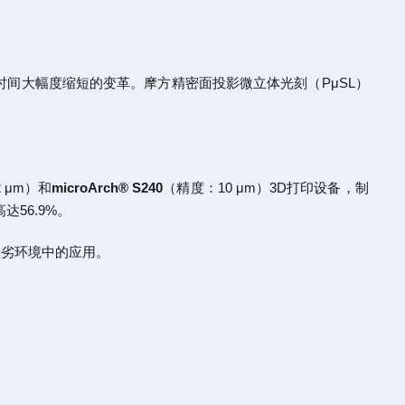
间大幅度缩短的变革。摩方精密面投影微立体光刻（PμSL）
 μm）和
microArch® S240
（精度：10 μm）3D打印设备，制
56.9%。
恶劣环境中的应用。