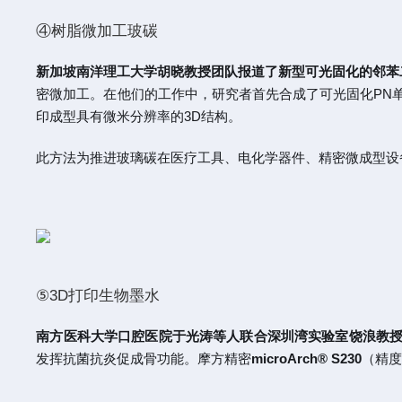
④树脂微加工玻碳
新加坡南洋理工大学胡晓教授团队报道了新型可光固化的邻苯
密微加工。在他们的工作中，研究者首先合成了可光固化PN单
印成型具有微米分辨率的3D结构。
此方法为推进玻璃碳在医疗工具、电化学器件、精密微成型设
⑤3D打印生物墨水
南方医科大学口腔医院于光涛等人联合深圳湾实验室饶浪教授
发挥抗菌抗炎促成骨功能。摩方精密
microArch®
S230
（精度