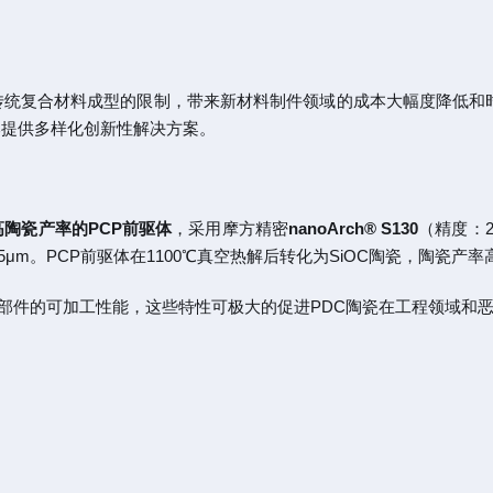
传统复合材料成型的限制，带来新材料制件领域的成本大幅度降低和时
本提供多样化创新性解决方案。
陶瓷产率的PCP前驱体
，采用摩方精密
nanoArch® S130
（精度：2
。PCP前驱体在1100℃真空热解后转化为SiOC陶瓷，陶瓷产率高达
部件的可加工性能，这些特性可极大的促进PDC陶瓷在工程领域和