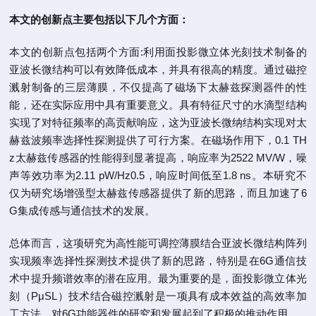
本文的创新点主要包括以下几个方面：
本文的创新点包括两个方面:利用面投影微立体光刻技术制备的
亚波长微结构可以有效降低成本，并具有很高的精度。通过磁控
溅射制备的三层薄膜，不仅提高了磁场下太赫兹探测器件的性
能，还在实际应用中具有重要意义。具有特征尺寸的水滴型结构
实现了对特征频率的高贡献响应，这为亚波长微纳结构实现对太
赫兹波频率选择性探测提供了可行方案。在磁场作用下，0.1 TH
z太赫兹传感器的性能得到显著提高，响应率为2522 MV/W，噪
声等效功率为2.11 pW/Hz0.5，响应时间低至1.8 ns。本研究不
仅为研究场增强型太赫兹传感器提供了新的思路，而且加速了6
G集成传感与通信技术的发展。
总体而言，这项研究为高性能可调控薄膜结合亚波长微结构阵列
实现频率选择性探测技术提供了新的思路，特别是在6G通信技
术中提升频谱效率的潜在应用。最为重要的是，面投影微立体光
刻（PμSL）技术结合磁控溅射是一项具有成本效益的高效率加
工方法，对6G功能器件的研究和发展起到了积极的推动作用。