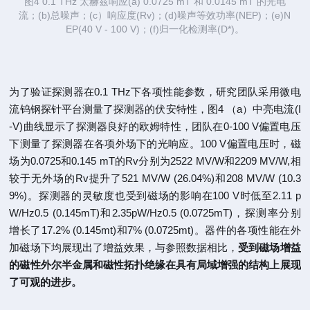
图4 0.1 THz 太赫兹响应(a) 0.0725 mT 和 0.0145 mT 的光电
流；(b)总噪声；(c）响应度(Rv)；(d)噪声等效功率(NEP)；(e)N
EP(40 V - 100 V)；(f)归一化检测率(D*)。
为了验证探测器在0.1 THz下各项性能参数，研究团队采用微电
流钨钢探针平台测量了探测器的伏安特性，图4 （a）中亮电流(I
-V)曲线显示了探测器良好的欧姆特性，团队在0-100 V偏置电压
下测量了探测器在各项外场下的光响应。100 V偏置电压时，磁
场为0.0725和0.145 mT的Rv分别为2522 MV/W和2209 MV/W,相
较于无外场的Rv提升了521 MV/W (26.04%)和208 MV/W (10.3
9%)。探测器的灵敏度也受到磁场的影响在100 V时低至2.11 p
W/Hz0.5 (0.145mT)和2.35pW/Hz0.5 (0.0725mT)，探测率分别
增长了17.2% (0.145mt)和7% (0.0725mt)。器件的各项性能在外
加磁场下均展现出了增益效果，与参照数据相比，
受到磁场增益
的磁性外尔半金属和磁性拓扑绝缘在具有局域增强的结构上展现
了可观的进步。