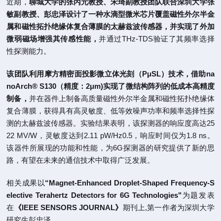
近期，
聊城大学的张丙元教授、宋琦副教授团队联合深圳大学张
敏副教授、彭忠泽设计了一种水滴型微米芯片覆盖磁性外尔半金
属和磁性拓扑绝缘体复合薄膜的太赫兹波传感器，并实现了外加
微弱磁场增强其传感性能，
并通过THz-TDS验证了其频率选择
性探测能力。
该团队利用摩方精密面投影微立体光刻（PμSL）技术，借助na
noArch®
S130（精度：2μm)实现了微结构阵列的低成本高精度
制备，
并在器件上制备高质量磁性外尔半金属和磁性拓扑绝缘体
复合薄膜，获得具有高灵敏度、低等效噪声功率和频率选择性探
测的太赫兹波传感器。实验结果表明，该探测器的响应度高达25
22 MV/W，灵敏度达到2.11 pW/Hz0.5，响应时间仅为1.8 ns。
该器件所展现的功能和性能，为6G探测器的研究提供了新的思
路，有望在未来的通信技术中取得广泛发展。
相关成果以
“Magnet-Enhanced Droplet-Shaped Frequency-S
elective Terahertz Detectors for 6G Technologies"
为题发表
在
《IEEE SENSORS JOURNAL》
期刊上,第一作者为深圳大学
研究生彭忠泽。