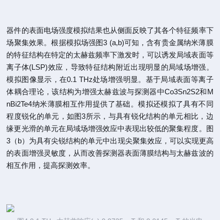
器件的表面电场强度模拟结果也从侧面反映了其各个特征频率下
场聚集效果。根据模拟场强图3 (a,b)可知，含有贵金属纳米薄膜
的特征结构在特定的太赫兹频率下激发时，可以诱发局域表面等
离子体(LSP)效应，导致特征结构附近出现明显的局域场增强。
模拟图像显示，在0.1 THz处场增强明显。基于局域表面等离子
体耦合理论，该结构为增强太赫兹波与探测器中Co3Sn2S2和M
nBi2Te4纳米薄膜相互作用提供了基础。模拟还模拟了具有不同
程度锐化的单元，如图3所示，与具有锐化结构的单元相比，边
缘更光滑的单元在局域场增强效应中表现出较低的聚集程度。图
3（b）为具有尖锐结构的单元中出现尖聚集效应，可以实现更高
的表面增强灵敏度，从而改善探测器表面薄膜结构与太赫兹波的
相互作用，提高探测效率。