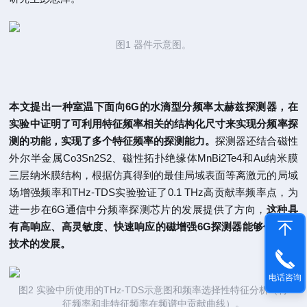
图1 器件示意图。
本文提出一种室温下面向6G的水滴型分频率太赫兹探测器，在
实验中证明了可利用特征频率相关的结构化尺寸来实现分频率探
测的功能，实现了多个特征频率的探测能力。
探测器还结合磁性
外尔半金属Co3Sn2S2、磁性拓扑绝缘体MnBi2Te4和Au纳米膜
三层纳米膜结构，根据仿真得到的最佳局域表面等离激元的局域
场增强频率和THz-TDS实验验证了0.1 THz高贡献率频率点，为
进一步在6G通信中分频率探测芯片的发展提供了方向，
这种具
有高响应、高灵敏度、快速响应的磁增强6G探测器能够促进6G
技术的发展。
电话咨询
图2 实验中所使用的THz-TDS示意图和频率选择性特征分析（特
征频率和非特征频率在频谱中贡献曲线）。