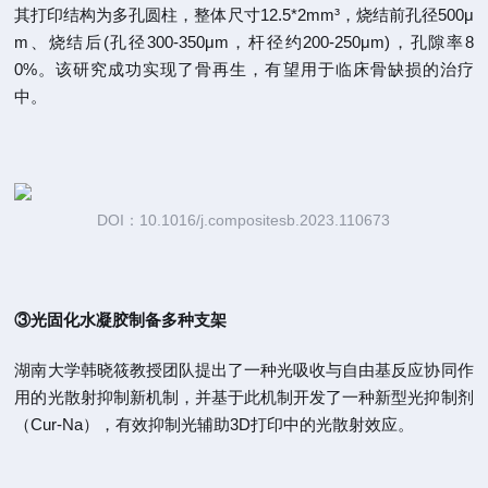
其打印结构为多孔圆柱，整体尺寸12.5*2mm³，烧结前孔径500μ
m、烧结后(孔径300-350μm，杆径约200-250μm)，孔隙率8
0%。该研究成功实现了骨再生，有望用于临床骨缺损的治疗
中。
DOI：10.1016/j.compositesb.2023.110673
③光固化水凝胶制备多种支架
湖南大学韩晓筱教授团队提出了一种光吸收与自由基反应协同作
用的光散射抑制新机制，并基于此机制开发了一种新型光抑制剂
（Cur-Na），有效抑制光辅助3D打印中的光散射效应。