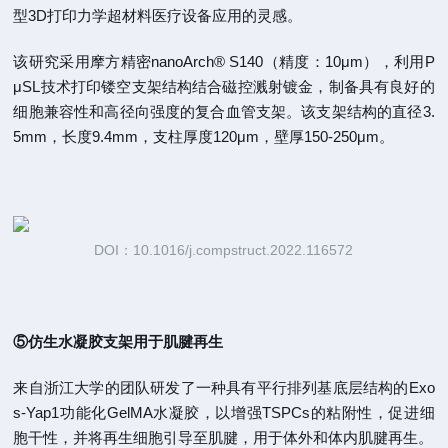
型3D打印力学超材料医疗设备应用的灵感。
该研究采用摩方精密nanoArch® S140（精度：10μm），利用P
μSL技术打印镂空支架结构结合磁控溅射镀金，制备具有良好的
细胞兼容性和高径向强度的复合血管支架。该支架结构的直径3.
5mm，长度9.4mm，支柱厚度120μm，壁厚150-250μm。
DOI：10.1016/j.compstruct.2022.116572
⑤仿生水凝胶支架用于肌腱再生
来自浙江大学的团队研发了一种具有平行排列基底层结构的Exo
s-Yap1功能化GelMA水凝胶，以增强TSPCs的粘附性，促进细
胞干性，并将再生细胞引导至肌腱，用于体外和体内肌腱再生。