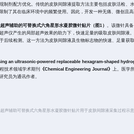
现制剂配方优化。传统的皮肤间隙液提取方法主要包括皮肤活检、
限制了其在临床环境中的频繁使用。因此，开发一种无痛、微创且高
超声辅助的可替换式六角星形水凝胶微针贴片（图1）
。该微针具备
超声仪产生的局部超声效果的助力下，快速足量的吸取皮肤间隙液
于后续检测。这一方法为皮肤间隙液及生物标志物的快速、足量获
uid using an ultrasonic-powered replaceable hexagram-shaped hyd
在工程技术领域学术期刊
《Chemical Engineering Journal》
上。医学
研究员为通讯作者。
. 超声辅助可替换式六角星形水凝胶微针贴片用于皮肤间隙液采集过程示