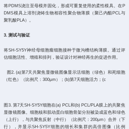
将PDMS浇注至母模并固化，形成可重复使用的柔性模具。在P
DMS模具上溶剂浇铸生物相容性聚合物薄膜（聚己内酯PCL与
聚乳酸PLA）。
3. 测试与验证
将SH-SY5Y神经母细胞瘤细胞接种于微沟槽结构薄膜。通过评
估细胞活性、增殖和排列，验证设计对神经再生的促进作用。
图2. (a)第7天共聚焦显微镜图像显示活细胞（绿色）和死细胞
（红色）（比例尺：300µm）；(b)第7天细胞活力；(c
图3. 第7天SH-SY5Y细胞在(a) PCL和(b) PCL/PLA膜上的共聚焦
显微镜图像。细胞核和肌动蛋白细胞骨架分别被染成蓝色和绿色
（上行），与共聚焦反射（中行）（比例尺：200µm）合并（下
行），并显示SH-SY5Y细胞的细长和集群的高倍图像（比例