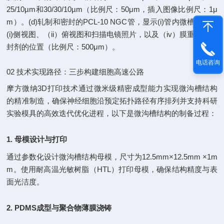
25/10µm和30/30/10µm（比例尺：50μm，插入图像比例尺：1μ
m）。(d)轧制和密封的PCL-10 NGC管，显示(i)管内微槽形貌的
(i)侧视图、（ii）俯视图和扫描电镜照片，以及（iv）膜重叠和密
封剂的位置（比例尺：500μm）。
电话咨询
02 技术实现路径：三步构建细胞高速公路
摩方微纳3D打印技术通过微米级精密成型能力实现微沟槽结构
的精准制造，确保神经细胞沿预定拓扑路径有序排列并支持科研
实验模具的高效迭代优化进程，以下是微沟槽结构的制备过程：
1. 母模设计与打印
通过参数化设计微沟槽结构母模，尺寸为12.5mm×12.5mm ×1m
m。使用耐高温光敏树脂（HTL）打印母模，确保结构精度与表
面光洁度。
2. PDMS成型与聚合物薄膜浇铸