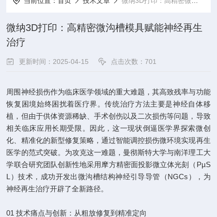
当前位置：
首页
技术文章
微纳3D打印：高精密微沟槽模具赋能神经再生治疗
微纳3D打印：高精密微沟槽模具赋能神经再生
治疗
更新时间：2025-04-15
点击次数：701
周围神经损伤作为临床医学领域的重大难题，其高致残率与功能
恢复困境始终困扰着医疗界。传统治疗方法主要是神经自体移
植，但由于供体资源稀缺、手术创伤以及二次损伤等问题，导致
相关临床应用长期受限。因此，这一现状倒逼医学界探索微创
化、精准化的新型修复策略，通过智能调控损伤微环境实现再生
医学的范式突破。为攻克这一难题，曼彻斯特大学与南洋理工大
学联合研究团队创新性地采用摩方精密面投影微立体光刻（PµS
L）技术，成功开发出微沟槽结构神经引导导管（NGCs），为
神经再生治疗开辟了全新路径。
01 技术痛点与创新：从粗放修复到精准定向