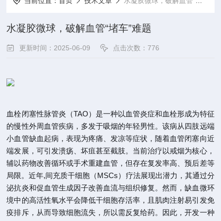
当前位置：
首页
技术文章
水凝胶微球，破解血管“堵车”难题
水凝胶微球，破解血管“堵车”难题
更新时间：2025-06-09
点击次数：776
血栓闭塞性脉管炎（TAO）是一种以血管炎症和血栓形成为特征
的慢性外周血管疾病，多发于吸烟的年轻男性。该病从四肢远端
小血管缺血起病，表现为疼痛、发凉等症状，随着血管闭塞向近
端发展，可引发溃疡、坏疽甚至截肢。当前治疗以戒烟为核心，
辅以药物改善循环或手术重建血管，但存在复发率高、预后差等
局限。近年,间充质干细胞（MSCs）疗法展现出潜力，其通过分
泌抗炎和促血管生成因子改善血流与组织修复。然而，缺血微环
境中的高活性氧水平会降低干细胞存活率，且肌肉注射易引发免
疫排斥，从而导致细胞流失，所以需反复给药。因此，开发一种