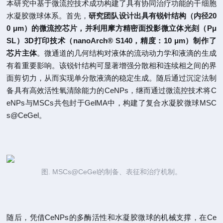
本研究中基于微流控技术成功构建了具有协同治疗功能的干细胞
水凝胶微球体系。首先，
研究团队设计出具有锐针结构（内径20
0 μm）的微流控芯片，并利用摩方精密面投影微立体光刻（Pμ
SL）3D打印技术（nanoArch® S140，精度：10 μm）制作了
芯片主体
。微通道的几何结构对液体的流动动力学和液滴的生成
有着重要影响。该锐针结构可显著增强分散相和连续相之间的界
面剪切力，从而实现单分散液滴的稳定生成。随后通过沉淀法制
备具有高效活性氧清除能力的CeNPs，继而通过微流控技术将C
eNPs与MSCs共包封于GelMA中，构建了复合水凝胶微球MSC
s@CeGel。
图. MSCs@CeGel的制备、表征和治疗机制。
随后，凭借CeNPs的多酶活性和水凝胶微球的机械支撑，在Ce