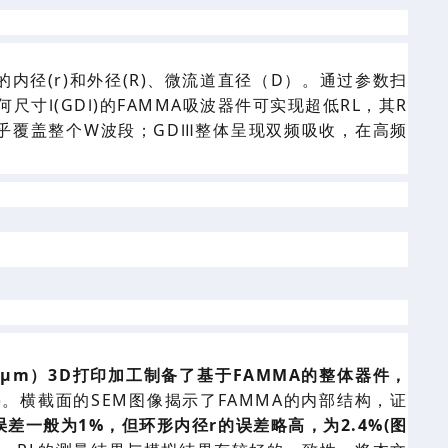
的内径(
r
)和外径(R)
、微流道直径
（
D
）
。
通过
参数扫
何尺寸Ⅰ(GDⅠ)的
FA
MMA
吸波
器件
可
实现超
低
RL
，其
R
几乎覆盖整个W波段
；
GD
Ⅲ
整体
呈现双频吸收，在高频
0μm
）
3D打印加工制备
了基于
FAMMA的
整体器件，
)。横截面的
SEM
图像揭示了
FAMMA的内部结构，证
误差一般为1%，但环形内径r的误差略高，为2.4%(图