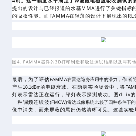
4
b
)。这一精度水平满足了W波段电磁波吸收测试的
提出的设计
与
已经
报道的水
基
MMA进行了
关键指标
的吸收性能。
而
FAMMA
在轻薄的设计下展现出的
R
图
4. FAMMA器件的3D打印制造和吸波测试结果以及与
最后，
为了评估
M
作者
FAM
A在雷达隐身应用中的潜力，
产生
电磁
衰减。在
隐身实验
场景中，将
18.1dBm的
FAM
灯表示雷达正在运行，绿灯表示探测成功。
图
di-i
一种调频连续波
(FMCW)雷达成像系统比较了四种条件下
像中消失，而未屏蔽的尾部仍然清晰可见。这些实验