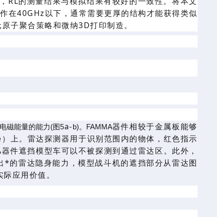
，
RL
的测量结果
与模拟结果
有较好的
一致性。将
本文
工作在40GHz以下，通常需要更厚的结构才能获得类似
元原子聚合策略和
微纳
3D打印
制造
。
a-
器件相较于金属板能够
电磁能量的能力(图5
b)。FAMMA
e）
上。雷达探测器用于识别
范围内的
物体，红色指示
A器件遮挡
模型车
可以
不被
探测到
通过雷达区。
此外，
出
*
的雷达隐身能力，模型战斗机的
遮挡
部分从雷达图
实际应用
价值。