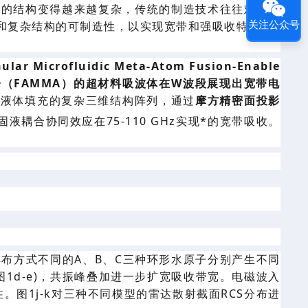
A的结构变得越来越复杂，传统的制造技术往往难以实
关注公众号
和
复杂
结构的可制造性
，以实现宽带和强吸收特性。
ular Microf
l
uidic Meta
‑
Atom Fusion
‑
Enable
子（FAMMA）的超材料吸波体在W波段展现出宽带电
有液体填充的
复杂
三维结构阵列，
通过
摩方精密
面
投影
固液耦合协同效应
在
75-110 GHz
实现*的宽带吸收
。
排布方式不同的
A、B、C
三种环形
水
原子
分别产生
不同
图1
d-e
)
，共振峰叠加进一步扩宽吸收带宽。电磁波入
性
。图
1
j-k对
三种
不同
模型
的
雷达散射截面
RCS分布
进