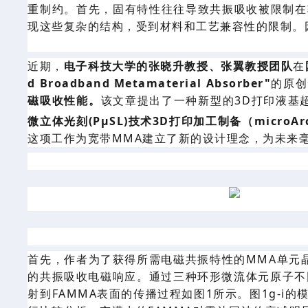
重制约。
首
先，
固有
特性
往往导致共振吸收被限制在
现这些复杂的结构，受到材料和工艺兼容性的限制。
近期，
电子科技大学
的
张晓升教授、张翼
教授团队
在
d
Broadband Metamaterial Absorber
"
的原创
磁吸收性能
。
该文章提出了一种新型的
3D打印
液基
微立体光刻
(PμSL)
技术
3D打印加工制备（
micro
Ar
这项工作为宽带
MMA建立了新的设计理念，为未来
首先，作者
为了
获得
所需电磁共振特性的
MMA单元
的共振吸收
电磁
响应。
通过
三种环
形
微流体元原子
不
射到
FAMMA表面的传播过程如图1所示。图1g-i的