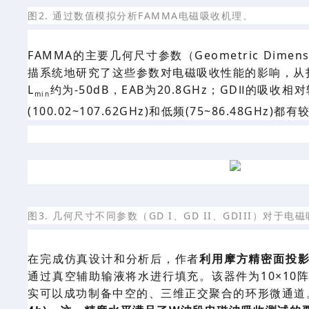
图
2. 通过数值模拟分析FAMMA电磁吸收机理。
FAMMA的
主要
几何尺寸
参数
（
Geometric Dimen
描系统地
研究
了这些参数
对
电磁吸收性能
的影响，从
L
约为
-50dB，EAB为20.8GHz；GDⅡ的吸收相
min
(100.02~107.62GHz)和低频(75~86.48GHz)
图
3. 几何尺寸不同参数（GD I、GD II、GDIII）对于
在完成仿真设计和分析后，作者
利用
摩方精密
面
投
通过真空辅助输液将水
进行
填充。该器件
为
10×10
实
可以
成功
制备
中空的、三维正交
聚合
的环形微通道