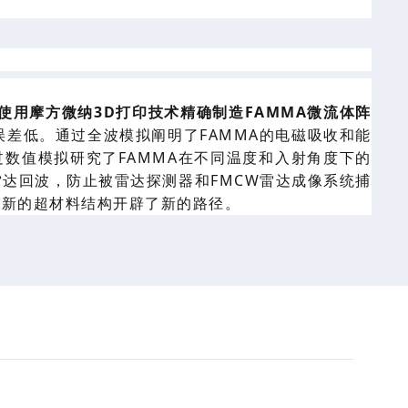
使用摩方
微纳
3D打印技术精确制造FAMMA微流体
阵
误差低。通过全波模拟阐明了
FAM
M
A的电磁吸收和能
过
数值
模拟研究了
FAMMA在不同温度和入射角度下的
雷达回波，防止被雷达探测器和
FMCW雷达成像系统捕
创新的超材料结构开辟了新的
路径
。