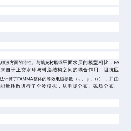
平面
水
层
的模型相比，
电磁波方面的特
性。与填充树脂或
FA
收来自于正交水环与树脂结构之间的耦合作用。阻抗匹
（
ε
、
μ
、
n），
并由
法计算了FAMMA整体的等效电磁参数
和能量耗散进行了全波模拟
，从电场分布、磁场分布、