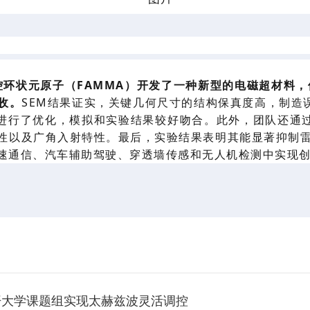
控环状
元
原子
（
FAMMA）
开发了一种新型的
电磁
超材料，
收。
SEM结果
证实，关键几何尺寸
的
结构保真度高，制造
进行了优化
，
模拟和实验
结果较好吻合。
此外，
团队
还通
性
以及广角入射
特性。
最后，实验结果表明其能
显著抑制
速通信、汽车辅助
驾驶
、穿透墙传感和无人机检测中实现
开大学课题组实现太赫兹波灵活调控