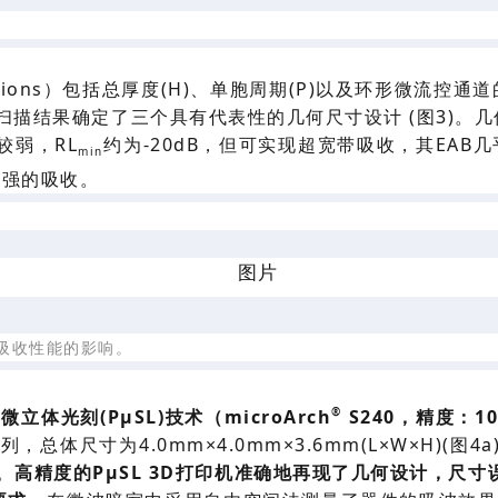
sions）
包括总厚度
(H)、单胞周期(P)以及环形微流控通道
扫描结果确定
了三个具有代表性的
几何尺寸
设计
(图3)。几
对较弱，RL
约为
-20dB，但
可实现
超宽带
吸收，其
EAB
min
都有较强的吸收。
电磁吸收性能的影响。
®
影微立体光刻
(PμSL)
技术
（
micro
Arch
S240，精度：1
阵列
，
总体尺寸为
4.0mm×4.0mm×3.6mm(L×W×H)(图4
a
。
高精度的
PμSL 3D打印机准确地再现了几何设计，尺寸