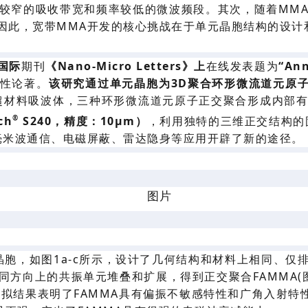
较窄的
吸收带宽和频率较低的微波频段
。其次，随着
MM
因此，宽带MMA开发的核心挑战在于
单元晶胞结构的设计
国际
期刊
《
Nano-Micro Letters》
上
在线发表题为
“Ann
性论著。
该研究通过
单元晶胞为
3D聚合环形微流道元原
超材料吸波体
，三种
环形微流道
元原子正交聚合形成
内部
®
ch
S240，精度：10μm）
，利用独特的三维正交结构的
毫米波通信、电磁屏蔽、雷达隐身等
应用开辟了新的途径。
晶胞，
如图
1a-c所示，设计了几何
结构
和材料上相同
、仅
同方向上的
共振单元堆叠
和扩展，得到
正交聚合
FAMMA(
模拟结果表明了
FAMMA
具有偏振不敏感特性和广角入射特