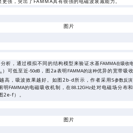
显更强
，
突出了
FAMMA具有很强的电磁波衰减能力。
行
分析
，
通过模拟不同的结构模型来验证
水基
FAMMA在吸收
）可低至
近
，图
2a表明
优异
的宽带吸
-50dB
FAMMA的这种
in
越高，吸波效果越好
。
如图
2b-d所示，作者采
用
S参数反演
阐明
电磁
吸收机制，在
处
对电磁场
分布
FAMMA的
88.12GHz
图
2e-f）
。