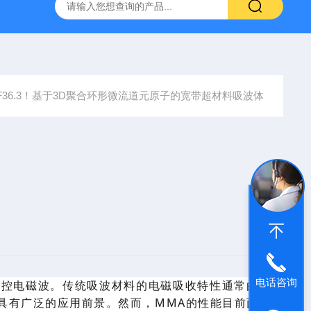
器官芯片3d打印
nanoArch P14010μm精度微纳3D打印系统
IF36.3！基于3D聚合环形微流道元原子的宽带超材料吸波体
电话咨询
调控
电磁波。传统吸波材料的电磁吸收特性通常由其固
具有
广泛
的应用前景。然而，
MMA
的性能目前面临双