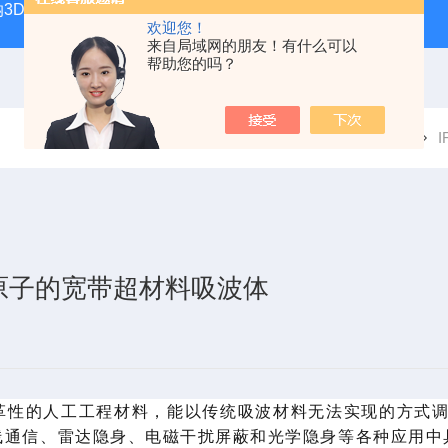
纳3D打印系统
microArch S240A10μm高精度微纳3D打印
欢迎您！
来自局域网的朋友！有什么可以
帮助您的吗？
当前位置：
首页
技术文章
元原子的宽带超材料吸波体
变革性的人工工程材料，
能
以传统吸波材料无法
实现
的方式
线通信、雷达隐身、电磁干扰屏蔽和光学隐身
等
各种应用中