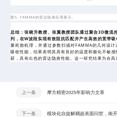
图
5. FAMMA的雷达隐身应用展示。
总结：张晓升教授、张翼教授团队
通过聚合
3D微流
列
，在
W波段
实现有效阻抗匹配并产生
高效
的
宽带吸
量耗散机理，并通过参数
扫描
对
FAM
M
A的几何设计
吸收性能，结果表明
其具有
良好的温度
和极化
不敏感
获
，具有出色的雷达隐身性能
。这一
研究
结果为在高
上一条
摩方精密2025年影响力文章
下一条
模块化自旋解耦超表面问世，南