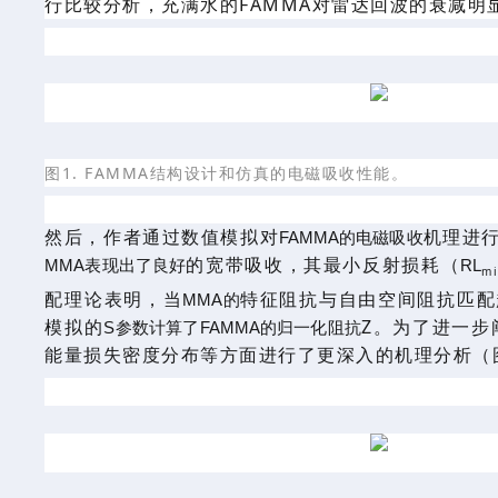
行比较分析
，
充满水的
FA
M
MA对雷达回波的衰减明
图
1. FAMMA结构设计和仿真的电磁吸收性能。
然后，作者通过
数值
模拟对
机理进
FAMMA的电磁吸收
的宽带吸收，其最小反射
损耗
（
MMA表现出了良好
RL
m
配
理论表明，
当
特征
阻抗与自由空间阻抗匹配
MMA的
模拟的
Z
。为了进一步
S参数计算了FAMMA的归一化阻抗
能量损失密度分布等方面进行了更深入的机理分析（