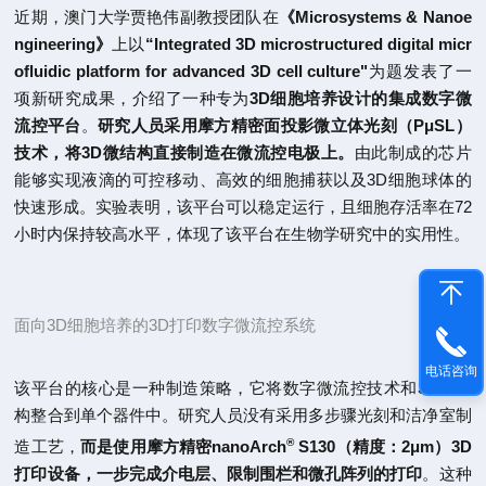
近期，
澳门大学贾艳伟副教授团队在
《Microsystems & Nanoe
ngineering
》
上以
“Integrated 3D microstructured digital micr
ofluidic platform for advanced 3D cell culture"
为题发表了一
项新研究成果，介绍了一种专为
3D细胞培养设计的集成数字微
流控平台
。
研究人员采用摩方精密面投影微立体光刻（PμSL）
技术，将3D微结构直接制造在微流控电极上。
由此制成的芯片
能够实现液滴的可控移动、高效的细胞捕获以及3D细胞球体的
快速形成。实验表明，该平台可以稳定运行，且细胞存活率在72
小时内保持较高水平，体现了该平台在生物学研究中的实用性。
面向3D细胞培养的3D打印数字微流控系统
电话咨询
该平台的核心是一种制造策略，它将数字微流控技术和3D微结
构整合到单个器件中。研究人员没有采用多步骤光刻和洁净室制
®
造工艺，
而是使用摩方精密
nanoArch
S130（精度：2μm）3D
打印设备
，一步完成介电层、限制围栏和微孔阵列的打印
。这种