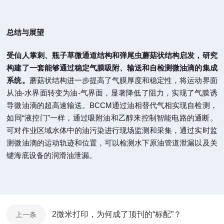
总结与展望
受仙人掌刺、瓶子草微通道结构和弹尾虫蘑菇状结构启发，研究
构建了一套能够通过稳定气膜吸附、输送和自检测微油滴的集成
系统。
蘑菇状结构进一步提高了气膜厚度和稳定性，将运动界面
从油-水界面转变为油-气界面，显著降低了阻力，实现了气膜诱
导微油滴的超高速输送。BCCM通过油相替代气相实现自检测，
如同“液控门"一样，通过吸附油和乙醇来控制智能电路的通断。
可对作业区域水体中的油污染进行现场监测和采集，通过实时监
测微油滴的运动轨迹和位置，可以检测水下原油管道泄漏以及关
键海底设备的润滑油泄漏。
2微米打印，为何成了顶刊的“标配”？
上一条