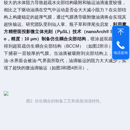
较大的水体阻力导致超疏水尖部结构吸附和输运油滴速度较慢，
相比之下驱动油滴在空气中运动是否会大大减小阻力？在尖部结
构上构建稳定的超厚气膜，通过气膜诱导吸附微油滴将会实现其
超快输运。研究团队受到仙人掌、瓶子草和弹尾虫启发，
利用摩
方精密面投影微立体光刻（PμSL）技术（nanoArch® S140 Pr
o，精度：10 μm）制备仿生耦合尖部结构
，喷涂超双疏涂层后
得到超双疏仿生耦合尖部结构（BCCM）（如图2所示），在水
下捕获一层较厚的气膜。当油滴被吸附到尖部结构上，原来的
电话咨询
油-水界面会被油-气界面所取代，油滴输运的阻力大大减少，实
现了超快的微油滴输运（如图3和图4所示）。
图2. 仿生耦合的制备工艺和表面润湿特性。