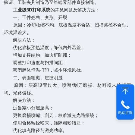
验证、工装夹具制造乃至终端零部件直接制造。
工业级3D打印系统
的常见问题及解决方法：
一、工件翘曲、变形、开裂
原因：冷却收缩不均、底板温度不合适、扫描路径不合理、
环境温差大。
解决方法：
优化底板预热温度，降低内外温差；
增加支撑结构、加边框防翘；
调整打印速度与扫描间距；
密闭腔体恒温打印，减少环境风扰。
二、表面粗糙、层纹明显
原因：层高设置过大、喷嘴/刮刀磨损、材料粉末粒径不
均、光路偏移。
解决方法：
适当减小分层层高；
电话咨询
更换磨损喷嘴、刮刀，校准激光光路振镜；
使用合格粒径粉末，筛除粗粉结块；
优化填充路径与激光功率。