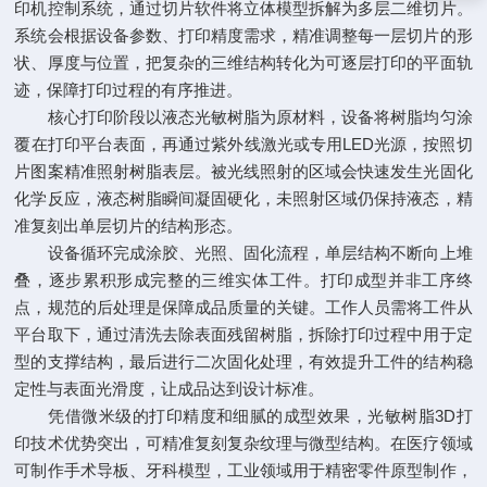
印机控制系统，通过切片软件将立体模型拆解为多层二维切片。
系统会根据设备参数、打印精度需求，精准调整每一层切片的形
状、厚度与位置，把复杂的三维结构转化为可逐层打印的平面轨
迹，保障打印过程的有序推进。
核心打印阶段以液态光敏树脂为原材料，设备将树脂均匀涂
覆在打印平台表面，再通过紫外线激光或专用LED光源，按照切
片图案精准照射树脂表层。被光线照射的区域会快速发生光固化
化学反应，液态树脂瞬间凝固硬化，未照射区域仍保持液态，精
准复刻出单层切片的结构形态。
设备循环完成涂胶、光照、固化流程，单层结构不断向上堆
叠，逐步累积形成完整的三维实体工件。打印成型并非工序终
点，规范的后处理是保障成品质量的关键。工作人员需将工件从
平台取下，通过清洗去除表面残留树脂，拆除打印过程中用于定
型的支撑结构，最后进行二次固化处理，有效提升工件的结构稳
定性与表面光滑度，让成品达到设计标准。
凭借微米级的打印精度和细腻的成型效果，光敏树脂3D打
印技术优势突出，可精准复刻复杂纹理与微型结构。在医疗领域
可制作手术导板、牙科模型，工业领域用于精密零件原型制作，