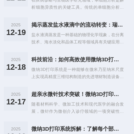
在疾病诊断与生物医学研究领域，单细胞分析是解
逐层堆积生物相容性材料（如水凝胶、可降解聚合
泵送，因此在完成复杂、多步...
析细胞异质性的关键工具。传统的单细胞分析手
物、生物墨水等），实现复杂生物结构的精准构
段，如光学显微镜或流式细胞术，常因操作复杂、
建。该系统以光固化、双光子聚合等原理为基础，
成本高昂或侵入性强等限制，难以满足高通量、高
结合精密光学系统与计算机控制，实现亚微米级分
揭示蒸发盐水液滴中的流动转变：瑞利对流与马兰戈尼效应的相互作用
2025
灵敏度的研究需求。阻抗与介电光谱（IDS）技术
辨率（如摩方精密的nanoArch®S140BIO系统可
12-19
盐水液滴蒸发是一种基础的物理化学现象，在分离
作为一种非侵入、可实时监测且具备高通量潜力的
达10微米精度）。微纳...
技术、海水淡化和晶体工程等领域具有关键应用。
方法，已成为单细胞分析的重要技术路径。其原理
在蒸发过程中，液滴内部会形成复杂的流动，这决
是当细胞或颗粒通过微流道中电极产生的电场时，
定了溶解物质的最终分布和结晶形态。液滴内部的
会扰动电场并产生与其自身电学特性及空间位置相
科技前沿：如何高效使用微纳3D打印系统
2025
流动主要由两大关键机制控制：由密度差异驱动的
对应的电信号。然而，在非均匀电场中，颗粒若在
12-18
微纳3D打印系统是一种能够在微米乃至纳米尺度
瑞利对流（Rayleighconvection）和由表面张力梯
垂直方向上发生偏移，会显著影响电场分布的...
上实现高精度三维结构制造的先进增材制造设备，
度驱动的马兰戈尼效应（Marangonieffects）。然
广泛应用于微电子、光子学、生物医学、微机电系
而，在不同的界面热条件下，这两种机制之间的相
统（MEMS）、超材料及纳米器件等前沿科研与高
互作用和主导地位转换，目前仍缺乏系统的定量研
超亲水微针技术突破！微纳3D打印推动无创健康监测新时代
2025
d制造领域。该系统突破了传统加工技术在复杂结
究。因此，深入理解这些内在流动机制，对于实现
12-17
随着材料科学、微加工技术和现代医学的融合发
构、小尺寸和材料多样性方面的限制，实现了“自
对结晶...
展，微针作为微创介入诊疗领域的一项突破性技
下而上”的精密制造。其通常由高稳定性光学平
术，凭借其能够穿透皮肤角质层、显著提升药物递
台、精密运动控制系统（如压电陶瓷位移台）、激
送效率及实现生物标志物实时监测的优势，已成为
光光源、实时成像监控模块及专用控制软件组成。
微纳3D打印系统拆解：了解每个部件的魔法
2025
生物医学工程前沿的重要研究方向。近日，土耳其