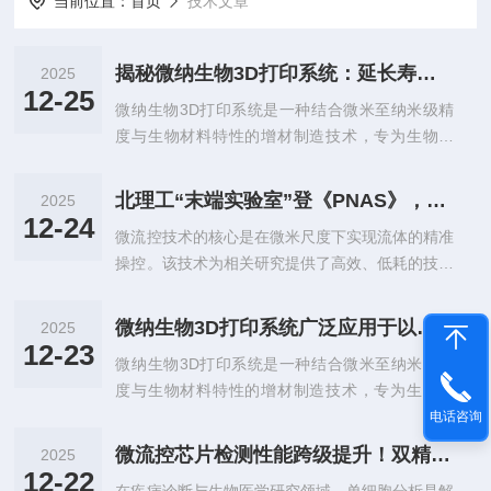
当前位置：
首页
技术文章
揭秘微纳生物3D打印系统：延长寿命的保养秘诀
2025
12-25
微纳生物3D打印系统是一种结合微米至纳米级精
度与生物材料特性的增材制造技术，专为生物医
学、组织工程及药物研发等领域设计。该系统通过
计算机辅助设计（CAD）创建三维模型，利用光固
北理工“末端实验室”登《PNAS》，实现声流驱动的多功能微操作
2025
化、激光直写或电化学沉积等技术，在微小尺度上
12-24
微流控技术的核心是在微米尺度下实现流体的精准
逐层堆积生物相容性材料（如水凝胶、可降解聚合
操控。该技术为相关研究提供了高效、低耗的技术
物、生物墨水等），实现复杂生物结构的精准构
支撑，在化学合成、生物研究、疾病诊断等领域具
建。该系统以光固化、双光子聚合等原理为基础，
有重要应用价值。从技术发展来看，微流控系统主
结合精密光学系统与计算机控制，实现亚微米级分
微纳生物3D打印系统广泛应用于以下领域
2025
要分为两类：一类是“芯片实验室（LabonaChip,L
辨率（如摩方精密的nanoArch®S140BIO系统可
12-23
微纳生物3D打印系统是一种结合微米至纳米级精
oC）”，通过在微小芯片上刻蚀微通道实现流体操
达10微米精度）。微纳...
度与生物材料特性的增材制造技术，专为生物医
控与多步骤实验集成，但其封闭环境导致样品可及
学、组织工程及药物研发等领域设计。该系统通过
电话咨询
性差，制造成本较高，且样品的加载与卸载需专业
计算机辅助设计（CAD）创建三维模型，利用光固
操作技能；另一类是开放式微流控装置，虽解决了
微流控芯片检测性能跨级提升！双精度3D打印成科研团队“神助攻”
2025
化、激光直写或电化学沉积等技术，在微小尺度上
封闭系统的可及性问题，却难以实现稳定的连续流
12-22