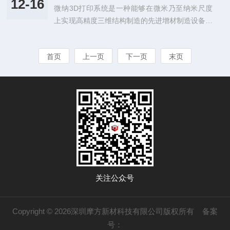
用户可通过CAD模型导入，经切片处理后驱动系统
12-16
微纳3D打印系统是一种能够在微米乃至纳米尺度
科奇大学发表于《AdvancedMaterialsTechnologie
逐点或逐层构建复杂三维微结构，如微透镜...
上实现高精度三维结构制造的先进增材制造设备，
s》的研究展示了利用微纳3D打印技术制备的超亲
广泛应用于微电子、光子学、生物医学、微机电系
水空心微针贴片，该贴片能够有效采集皮肤组织间
统（MEMS）、超材料及纳米器件等前沿科研与高
液（ISF）并实现生物标志物的现场检测。在这项
首页
上一页
下一页
末页
d制造领域。该系统突破了传统加工技术在复杂结
突破性研究中，摩方精密的microArch®S2...
构、小尺寸和材料多样性方面的限制，实现了“自
下而上”的精密制造。其通常由高稳定性光学平
台、精密运动控制系统（如压电陶瓷位移台）、激
光光源、实时成像监控模块及专用控制软件组成。
用户可通过CAD模型导入，经切片处理后驱动系统
逐点或逐层构建复杂三维微结构，如微透镜...
关注公众号
Copyright © 2026深圳摩方新材科技有限公司版权所有
备案
号：