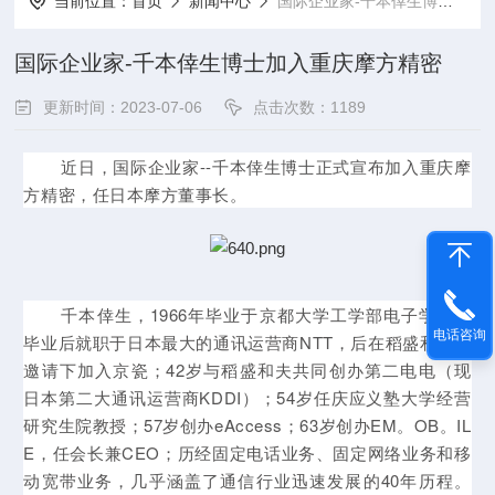
当前位置：
首页
新闻中心
国际企业家-千本倖生博士加入重庆摩方精密
国际企业家-千本倖生博士加入重庆摩方精密
更新时间：2023-07-06
点击次数：1189
近日，国际企业家--千本倖生博士正式宣布加入重庆摩
方精密，任日本摩方董事长。
千本倖生，1966年毕业于京都大学工学部电子学科，
电话咨询
毕业后就职于日本最大的通讯运营商NTT，后在稻盛和夫的
邀请下加入京瓷；42岁与稻盛和夫共同创办第二电电（现
日本第二大通讯运营商KDDI）；54岁任庆应义塾大学经营
研究生院教授；57岁创办eAccess；63岁创办EM。OB。IL
E，任会长兼CEO；历经固定电话业务、固定网络业务和移
动宽带业务，几乎涵盖了通信行业迅速发展的40年历程。