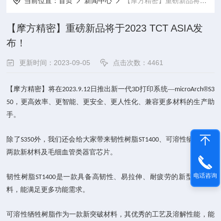
当前位置：
首页
新闻中心
【摩方精密】重磅新品将于2023 TCT ASIA发布！
【摩方精密】重磅新品将于2023 TCT ASIA发
布！
更新时间：2023-09-05
点击次数：4461
®
【摩方精密】将在
日推出新一代
打印系统—
2023.9.12
3D
microArch
S3
，更高效率、更智能、更安全、更人性化、兼容更多材料的生产助
50
手。
除了
外，我们还会给大家带来韧性树脂
、可溶性牺牲树脂
S350
ST1400
两款新材料及毛细血管类器官芯片。
电话咨询
韧性树脂
是一款具备高韧性、易拉伸、耐疲劳的新型树脂材
ST1400
料，能满足更多功能需求。
可溶性牺牲树脂
作为一款新突破材料，其优秀的工艺及溶解性能，能