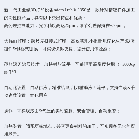
新一代工业级3D打印设备microArch® S350是一款针对精密样件加工
的高性能产品，具有以下突出特点和优势：
高公差控制能力
：
光学精度高达25μm，细节公差保持在±50μm
；
大幅面打印
：
跨尺度拼接式打印，高效实现小批量规模化生产;磁吸
组件&侧移式绷膜，可实现快拆快装，提升使用体验感
；
薄膜滚刀涂层技术
：
加快树脂流平，可处理更高黏度树脂（~5000cp
s)打印
；
自动化设置
：
自动供液，精准给量;刮刀辅助液面流平，支持自动&手
动参数设置，简化用户
操作
：
可实现液面&气压的实时监测、安全管理、自动报警
；
加热装置
：
适配更多地点，兼容更多材料的加工，可实现多元化的应
用场景。