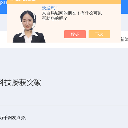
纳3D打印系统
microArch S240A10μm高精度微纳3D打印
欢迎您！
来自局域网的朋友！有什么可以
帮助您的吗？
当前位置：
首页
新
科技屡获突破
获万千网友点赞。