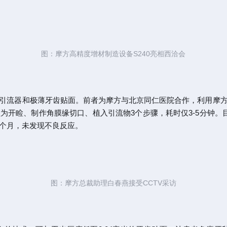
图：摩方高精度增材制造设备S240亮相西洽会
引流器和极薄牙齿贴面。前者为摩方与北京同仁医院合作，利用摩
缩短为开睑、制作角膜缘切口、植入引流物3个步骤，耗时仅3-5分钟
0个月，未发现不良反应。
图：摩方总裁助理白春燕接受CCTV采访