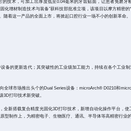
的技术，可加工出厚度低至0.04毫米的牙齿贴面，让患者免磨牙釉
光固化增材制造技术与装备"获科技部批准立项，该项目以摩方精密的
。随着这一产品的全面上市，将掀起口腔行业一场不小的创新革命。
持设备的更新迭代；其突破性的工业级加工能力，持续在各个工业制
面向全球市场推出
头个
的Dual Series设备：microArch® D02
级3D打印技术新突破。
，全新搭载复合精度光固化3D打印技术，新增自动化操作平台，使
破。在快速原型制作上，为精密电子、生物医疗、通讯、半导体等高精密