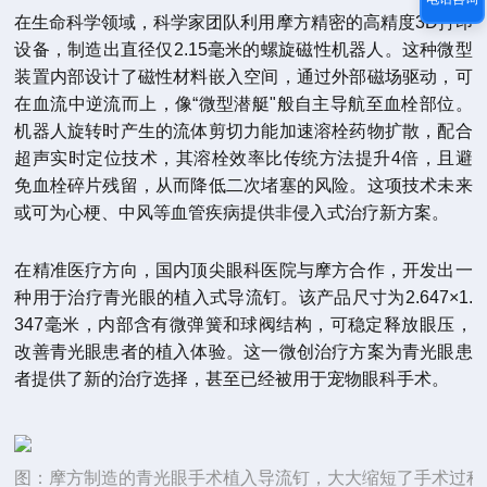
在生命科学领域，科学家团队利用摩方精密的高精度3D打印
设备，制造出直径仅2.15毫米的螺旋磁性机器人。这种微型
装置内部设计了磁性材料嵌入空间，通过外部磁场驱动，可
在血流中逆流而上，像“微型潜艇"般自主导航至血栓部位。
机器人旋转时产生的流体剪切力能加速溶栓药物扩散，配合
超声实时定位技术，其溶栓效率比传统方法提升4倍，且避
免血栓碎片残留，从而降低二次堵塞的风险。这项技术未来
或可为心梗、中风等血管疾病提供非侵入式治疗新方案。
在精准医疗方向，国内顶尖眼科医院与摩方合作，开发出一
种用于治疗青光眼的植入式导流钉。该产品尺寸为2.647×1.
347毫米，内部含有微弹簧和球阀结构，可稳定释放眼压，
改善青光眼患者的植入体验。这一微创治疗方案为青光眼患
者提供了新的治疗选择，甚至已经被用于宠物眼科手术。
图：摩方制造的青光眼手术植入导流钉，大大缩短了手术过程