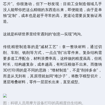
芯片"。你很激动，但下一秒发现：目前工业制造领域几乎
没人能帮你把这么精细的东西造出来，即便能造，由于是单
独“定制“，成本也是超乎寻常的高，更遑论需要反复验证
再
造。
这就是科研世界里经常遇到的“创意—实现"鸿沟。
传统精密制造靠的是“减材工艺"：拿一整块材料，通过切
削、车削、铣削等方式，一点点“削"出零件来。复杂结构需
要多道工序配合，材料浪费率高，这样做的精度虽高，但耗
时长，结构越复杂，成本越高，有时压根做不出来。而微纳
3D打印用的是不同的思路：“增材制造"，不是“削掉多余"，
而是从无到有，其原理就如同“堆沙子"，将数字模型切片，
逐层堆叠材料，零件一层层长出来，直至成型。
图：科研人员用摩方设备打印的高精度仿生结构。