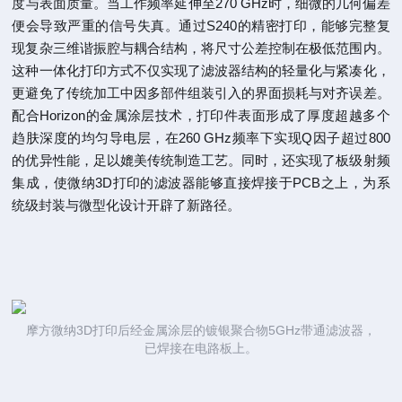
度与表面质量。当工作频率延伸至270 GHz时，细微的几何偏差
便会导致严重的信号失真。通过S240的精密打印，能够完整复
现复杂三维谐振腔与耦合结构，将尺寸公差控制在极低范围内。
这种一体化打印方式不仅实现了滤波器结构的轻量化与紧凑化，
更避免了传统加工中因多部件组装引入的界面损耗与对齐误差。
配合Horizon的金属涂层技术，打印件表面形成了厚度超越多个
趋肤深度的均匀导电层，在260 GHz频率下实现Q因子超过800
的优异性能，足以媲美传统制造工艺。同时，还实现了板级射频
集成，使微纳3D打印的滤波器能够直接焊接于PCB之上，为系
统级封装与微型化设计开辟了新路径。
摩方微纳3D打印后经金属涂层的镀银聚合物5GHz带通滤波器，
已焊接在电路板上。