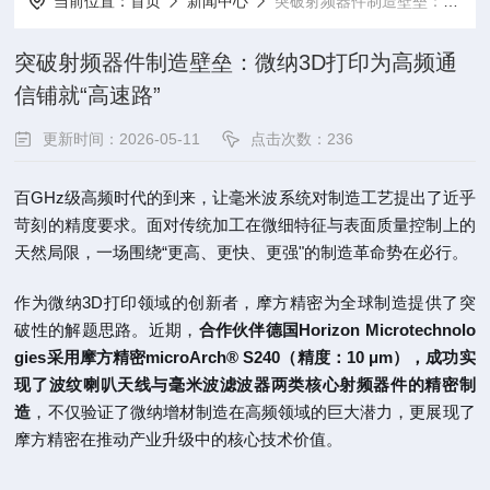
当前位置：
首页
新闻中心
突破射频器件制造壁垒：微纳3D打印为高频通信铺就“高速路”
突破射频器件制造壁垒：微纳3D打印为高频通
信铺就“高速路”
更新时间：2026-05-11
点击次数：236
百GHz级高频时代的到来，让毫米波系统对制造工艺提出了近乎
苛刻的精度要求。面对传统加工在微细特征与表面质量控制上的
天然局限，一场围绕“更高、更快、更强"的制造革命势在必行。
作为微纳3D打印领域的创新者，摩方精密为全球制造提供了突
破性的解题思路。近期，
合作伙伴德国Horizon Microtechnolo
gies采用摩方精密microArch® S240（精度：10 μm），成功实
现了波纹喇叭天线与毫米波滤波器两类核心射频器件的精密制
造
，不仅验证了微纳增材制造在高频领域的巨大潜力，更展现了
摩方精密在推动产业升级中的核心技术价值。