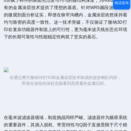
0所赋予样件的表面光洁度与均匀的微结构深度，为Horizon的专
电话咨询
有的金属涂层技术提供了理想的基底。针对WR5频段波纹喇叭
的微观剖面分析证实，即便在狭窄沟槽内，金属涂层依然保持着
均匀致密的高度一致性。这一技术突破，不仅验证了微纳3D打
印在复杂功能器件制造上的可行性，更为毫米波天线在
恶劣
环境
下的长期可靠性与性能稳定性构筑了坚实的基石。
在通过摩方微纳3D打印和金属涂层技术制成的波纹喇叭内部，
即使在波纹的深处也能看到高质量的金属沉积。
在毫米波滤波器领域，制造挑战同样严峻。滤波器作为频谱系统
的重要器件，其插入损耗、带宽特性与Q因子直接受限于尺寸精