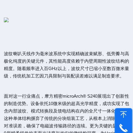
波纹喇叭天线作为毫米波系统中实现精确波束赋形、低旁瓣与高
极化纯度的关键元件，其性能高度依赖于内壁周期性波纹结构的
精度。随着频率进入百GHz以上，波纹尺寸已缩小至数百微米量
级，传统机加工艺因刀具限制与装配误差难以满足制造要求。
面对这一行业痛点，摩方精密microArch® S240展现出了创新性
的制造优势。设备依托10微米级的超高光学精度，成功实现了包
含内部波纹、模式转换段及馈电结构在内的全尺寸一体化成型。
这种单体结构摒弃了传统的分块组装工艺，从根本上消除了累积
对准误差，确保了电磁波传输路径的连续。更为关键的是，S24