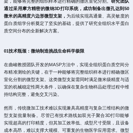
架，能够将完整的组织样本进行精确的微区室化分割。
研究团队
通过采用摩方精密的微纳3D打印系统，成功制备出微孔达到50
微米的高精度六边形微型支架，
为后续实现高通量、高灵敏度的
蛋白质组学分析奠定了坚实的基础，提供了研究全组织水平蛋白
质空间分布的全新解决方案。
01技术瓶颈：微纳制造挑战生命科学极限
在曲峻教授团队开发的MASP方法中，实现全组织蛋白质空间分
布精准测绘的关键，在于一种能够将完整组织样本进行精确微区
室化分割的微型支架。这类微型支架需同时满足微米级精度与适
宜的机械稳定性两大条件，以确保在复杂生物样品处理过程中维
持结构完整，避免交叉污染。
然而，传统微加工技术难以实现兼具高精度与复杂三维结构的微
型支架批量制备。尽管已有技术路线如双光子聚合3D打印能够
实现超高的打印精度，但其加工效率低、成型尺寸受限，且设备
成本高昂，难以支撑大规模、可重复的生物医学应用需求。微型