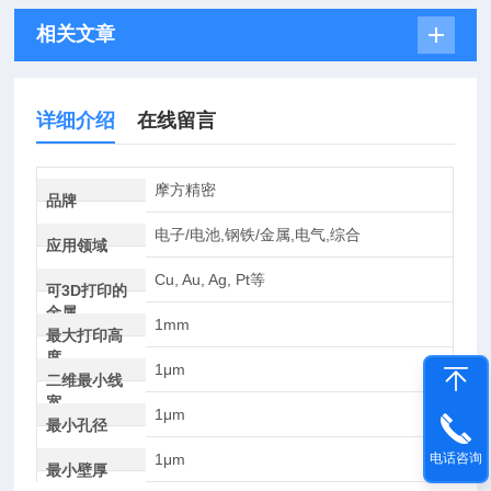
相关文章
详细介绍
在线留言
摩方精密
品牌
电子/电池,钢铁/金属,电气,综合
应用领域
Cu, Au, Ag, Pt等
可3D打印的
金属
1mm
最大打印高
度
1μm
二维最小线
宽
1μm
最小孔径
1μm
电话咨询
最小壁厚