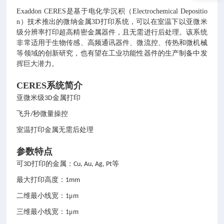
Exaddon CERES是基于电化学沉积（Electrochemical Depositio
n）技术推出的微纳金属3D打印系统，可以在室温下以亚微米
级分辨率打印超高精密金属器件，且无需进行后处理。该系统
非常适用于生物传感、高频通讯器件、微流控、传热和微机械
等领域的创新研究，也有望在工业功能性器件的生产制备中发
挥巨大潜力。
CERES系统简介
亚微米级
金属打印
3D
飞升
秒微量操控
/
室温打印金属无需后处理
参数特点
可
打印的金属：
等
3D
Cu, Au, Ag, Pt
最大打印高度：
1mm
二维最小线宽：
μ
1
m
三维最小线宽：
μ
1
m